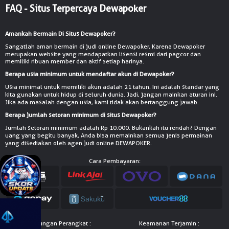
FAQ - Situs Terpercaya Dewapoker
Amankah Bermain Di Situs Dewapoker?
VIDEO EMAIL CAMPAIGN
Sangatlah aman bermain di judi online Dewapoker, Karena Dewapoker
merupakan website yang mendapatkan lisensi resmi dari pagcor dan
memiliki ribuan member dan aktif setiap harinya.
Berapa usia minimum untuk mendaftar akun di Dewapoker?
Usia minimal untuk memiliki akun adalah 21 tahun. Ini adalah standar yang
kita gunakan untuk hidup di seluruh dunia. Jadi, jangan mainkan aturan ini.
Jika ada masalah dengan usia, kami tidak akan bertanggung jawab.
Berapa jumlah setoran minimum di situs Dewapoker?
Jumlah setoran minimum adalah Rp 10.000. Bukankah itu rendah? Dengan
uang yang begitu banyak, Anda bisa memainkan semua jenis permainan
yang disediakan oleh agen judi online DEWAPOKER.
VIDEO TUTORIAL QRIS DANA
Cara Pembayaran:
Dukungan Perangkat :
Keamanan Terjamin :