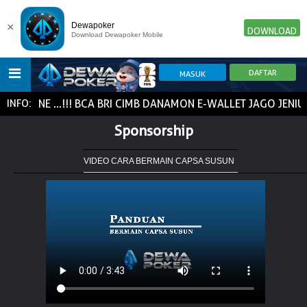
×
Dewapoker
DOWNLOAD
Download Dewapoker Mobile
RI OFFLINE ...!!! BCA BRI CIMB DANAMON E-WALLET JAGO JEN
INFO:
HOME
Sponsorship
POKER
SLOT GAME
IDN E-LOTTERY
VIDEO CARA BERMAIN CAPSA SUSUN
NEW
NEW
SPORTBOOK
LIVE CASINO
IDNLIVE
NEW
TOGEL
ESPORTS
ARCADE
NEW
NEW
NEW
TEMBAK IKAN
IDNRAFFLE
IDNTRADE