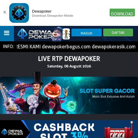
×
Dewapoker
DOWNLOAD
Download Dewapoker Mobile
 LINK RESMI KAMI dewapokerbagus.com dewapokerasik.com !!
INFO:
HOME
LIVE RTP DEWAPOKER
Saturday, 08 August 2026
POKER
SLOT GAME
IDN E-LOTTERY
NEW
NEW
SPORTBOOK
LIVE CASINO
IDNLIVE
NEW
TOGEL
ESPORTS
ARCADE
NEW
NEW
NEW
TEMBAK IKAN
IDNRAFFLE
IDNTRADE